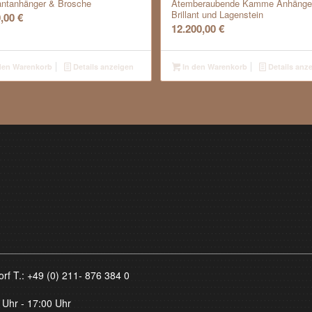
ntanhänger & Brosche
Atemberaubende Kamme Anhänger
Brillant und Lagenstein
0,00
€
12.200,00
€
den Warenkorb
Details anzeigen
In den Warenkorb
Details anz
orf T.:
+49 (0) 211- 876 384 0
 Uhr - 17:00 Uhr