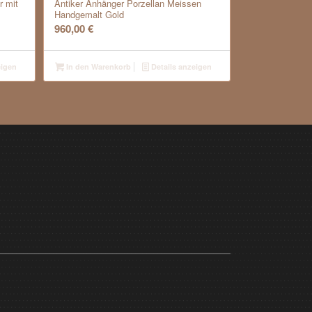
 mit
Antiker Anhänger Porzellan Meissen
Handgemalt Gold
960,00
€
eigen
In den Warenkorb
Details anzeigen