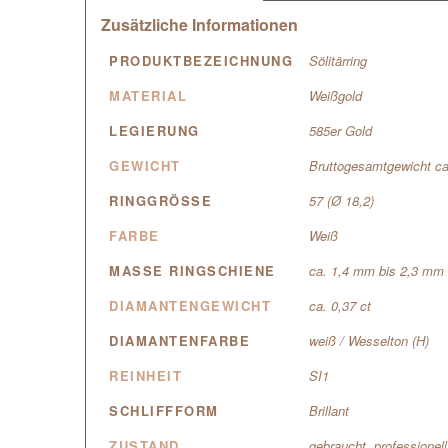
Zusätzliche Informationen
PRODUKTBEZEICHNUNG
Sölitärring
MATERIAL
Weißgold
LEGIERUNG
585er Gold
GEWICHT
Bruttogesamtgewicht ca
RINGGRÖSSE
57 (Ø 18,2)
FARBE
Weiß
MASSE RINGSCHIENE
ca. 1,4 mm bis 2,3 mm
DIAMANTENGEWICHT
ca. 0,37 ct
DIAMANTENFARBE
weiß / Wesselton (H)
REINHEIT
SI1
SCHLIFFFORM
Brillant
ZUSTAND
gebraucht, professionel