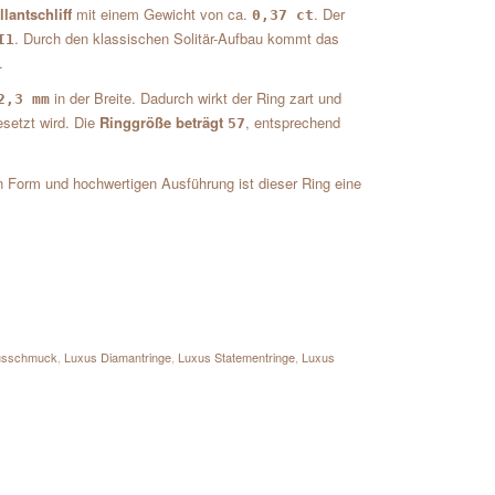
lantschliff
mit einem Gewicht von ca.
. Der
0,37 ct
. Durch den klassischen Solitär-Aufbau kommt das
I1
.
in der Breite. Dadurch wirkt der Ring zart und
2,3 mm
esetzt wird. Die
Ringgröße beträgt
, entsprechend
57
en Form und hochwertigen Ausführung ist dieser Ring eine
usschmuck
,
Luxus Diamantringe
,
Luxus Statementringe
,
Luxus