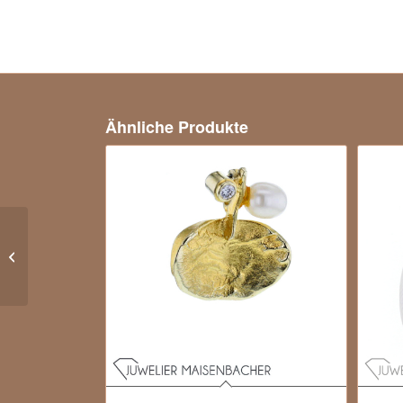
Ähnliche Produkte
Elegante
Schlangenkette mit
Solitär-Brillant in 750er
Gelbgold