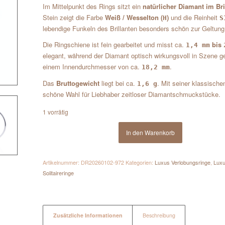
Im Mittelpunkt des Rings sitzt ein
natürlicher Diamant im Bril
Stein zeigt die Farbe
Weiß / Wesselton (
)
und die Reinheit
H
S
lebendige Funkeln des Brillanten besonders schön zur Geltung
Die Ringschiene ist fein gearbeitet und misst ca.
bis
1,4 mm
elegant, während der Diamant optisch wirkungsvoll in Szene g
einem Innendurchmesser von ca.
.
18,2 mm
Das
Bruttogewicht
liegt bei ca.
. Mit seiner klassisch
1,6 g
schöne Wahl für Liebhaber zeitloser Diamantschmuckstücke.
1 vorrätig
In den Warenkorb
Artikelnummer:
DR20260102-972
Kategorien:
Luxus Verlobungsringe
,
Lux
Solitaireringe
Zusätzliche Informationen
Beschreibung