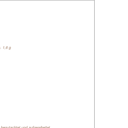
. 1,6 g
l begutachtet und aufgearbeitet