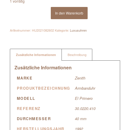
1 vorrätig
In den Warenkorb
Artikelnummer:
HU2021082602
Kategorie:
Luxusuhren
Zusätzliche Informationen
Beschreibung
Zusätzliche Informationen
MARKE
Zenith
PRODUKTBEZEICHNUNG
Armbanduhr
MODELL
El Primero
REFERENZ
30.0220.410
DURCHMESSER
40 mm
HERSTELLUNGSJAHR
1992