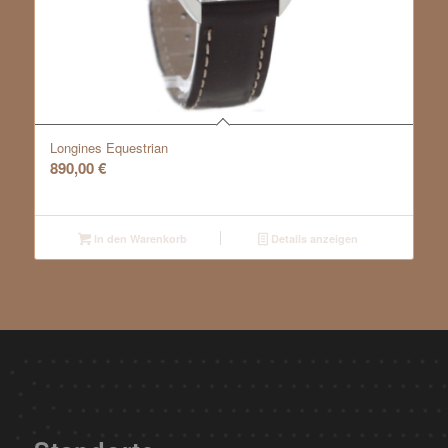
Longines Equestrian
890,00
€
In den Warenkorb
Details anzeigen