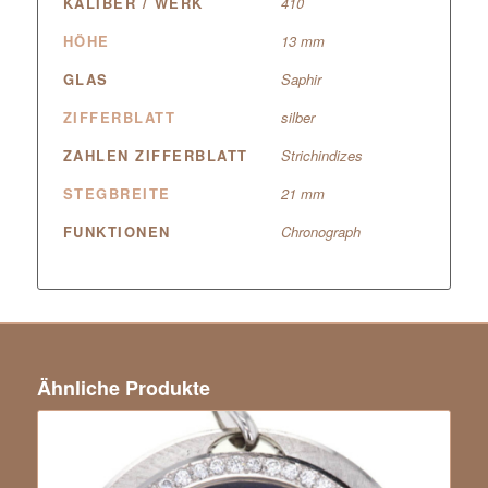
KALIBER / WERK
410
HÖHE
13 mm
GLAS
Saphir
ZIFFERBLATT
silber
ZAHLEN ZIFFERBLATT
Strichindizes
STEGBREITE
21 mm
FUNKTIONEN
Chronograph
Ähnliche Produkte