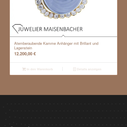
Atemberaubende Kamme Anhänger mit Brillant und
Lagenstein
12.200,00
€
In den Warenkorb
Details anzeigen